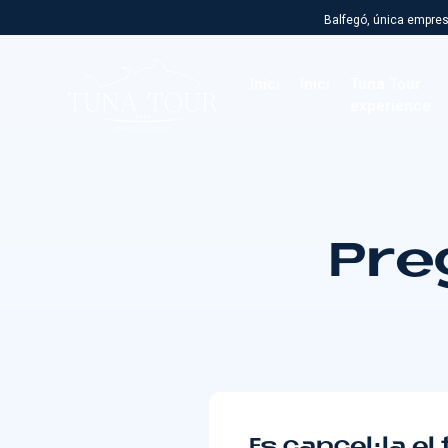
Balfegó, única empres
Inici
Inici
Tuna Tour
experience
Pre
Es cancel·la el