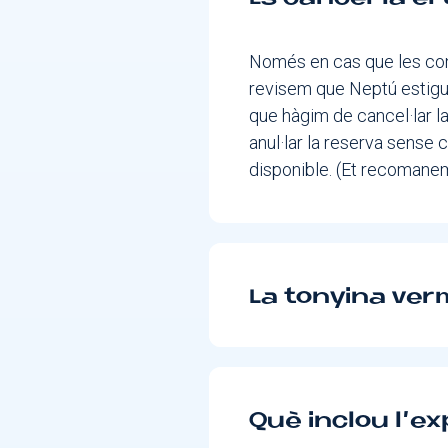
Només en cas que les con
revisem que Neptú estigui
que hàgim de cancel·lar l
anul·lar la reserva sense 
disponible. (Et recomanem
La tonyina verm
Què inclou l’e