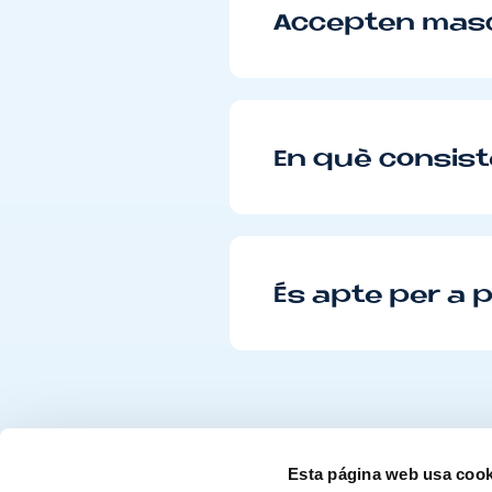
Accepten masc
En què consist
És apte per a 
Esta página web usa cook