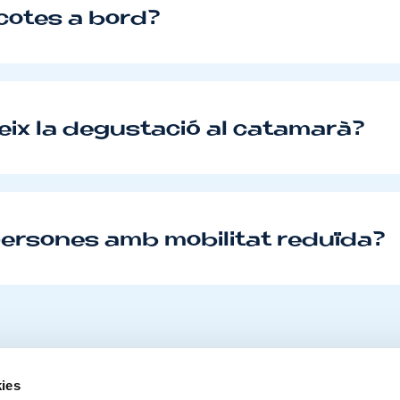
otes a bord?
eix la degustació al catamarà?
persones amb mobilitat reduïda?
ies