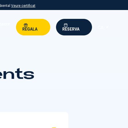
biental
Veure certificat
tacte
CA
REGALA
RESERVA
ents