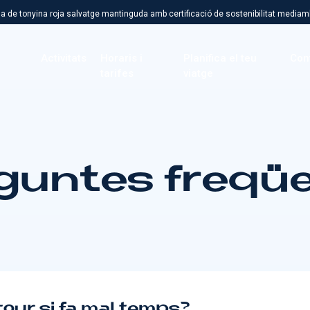
a de tonyina roja salvatge mantinguda amb certificació de sostenibilitat mediam
Activitats
Horaris i
Planifica el teu
Con
tarifes
viatge
guntes freqü
 tour si fa mal temps?