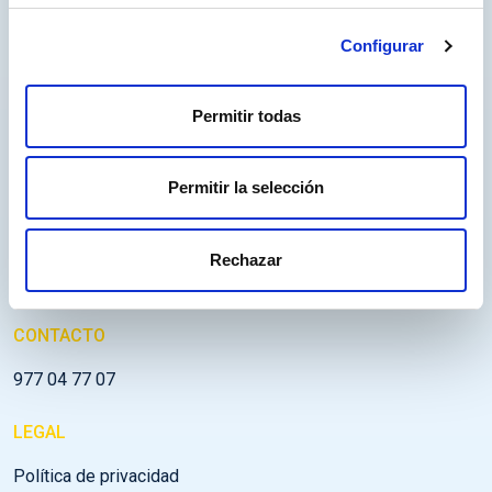
Horarios y tarifas
Configurar
Planifica tu viaje
Actividades
Permitir todas
Contacto
Permitir la selección
Store
Trabaja con nosotros
Rechazar
Certificado AENOR Covid
CONTACTO
977 04 77 07
LEGAL
Política de privacidad